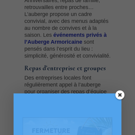
Anniversaires, repas de famille,
retrouvailles entre proches…
L’auberge propose un cadre
convivial, avec des menus adaptés
au nombre de convives et à la
saison. Les
événements privés à
l’Auberge Armoricaine
sont
pensés dans l’esprit du lieu :
simplicité, générosité et convivialité.
Repas d’entreprise et groupes
Des entreprises locales font
régulièrement appel à l’auberge
pour organiser des repas d’équipe
ou des moments de partage
professionnel. Le
menu du midi à
l’Auberge Armoricaine
et les
formules groupes permettent de
répondre à différents formats,
toujours sur réservation.