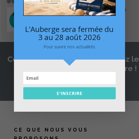
J’ai déjeuné ce midi pour la première fois
dans ce restaurant et j’ai très apprécié,
…
« le bouche à oreilles fonctionne bien
Lire Plus
L'Auberge sera fermée du
3 au 28 août 2026
Pour suivre nos actualités
Consultez
leurs avis
et partagez le
vôtre !
S'INSCRIRE
CE QUE NOUS VOUS
PROPOSONS