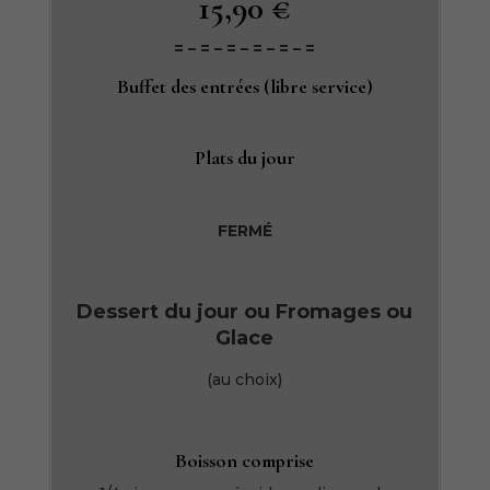
15,90 €
= – = – = – = – = – =
Buffet des entrées
(libre service)
Plats du jour
FERMÉ
Dessert du jour ou Fromages ou
Glace
(au choix)
Boisson comprise