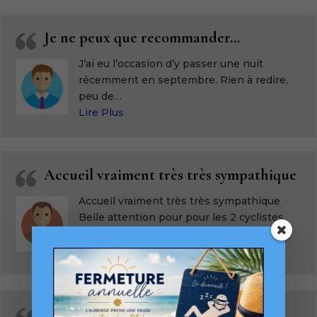
Je ne peux que recommander…
J’ai eu l’occasion d’y passer une nuit
récemment en septembre. Rien à redire,
peu de
…
« Je ne peux que recommander… »
Lire Plus
Accueil vraiment très très sympathique
Accueil vraiment très très sympathique
Belle attention pour pour les 2 cyclistes
que nous étions
…
« Accueil vraiment très très sympathi
Lire Plus
le bouche à oreilles fonctionne bien