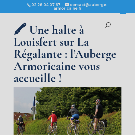
02 28 04 07 67
contact@auberge-
armoricaine.fr
🖍️ Une halte à
Louisfert sur La
Régalante : l’Auberge
Armoricaine vous
accueille !