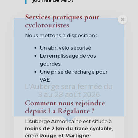
journée de vélo !
Services pratiques pour
cyclotouristes
Nous mettons à disposition :
Un abri vélo sécurisé
Le remplissage de vos
gourdes
Une prise de recharge pour
VAE
L'Auberge sera fermée du
3 au 28 août 2026
Comment nous rejoindre
Pour suivre nos actualités
depuis La Régalante ?
L’Auberge Armoricaine est située à
moins de 2 km du tracé cyclable
,
entre
Rougé et Martigné-