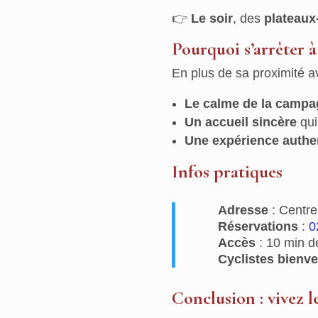
👉
Le soir
, des
plateaux
Pourquoi s’arrêter à
En plus de sa proximité av
Le calme de la camp
Un accueil sincère
qui 
Une expérience authe
Infos pratiques
Adresse
: Centre
Réservations
:
0
Accès
: 10 min d
Cyclistes bienv
Conclusion : vivez l