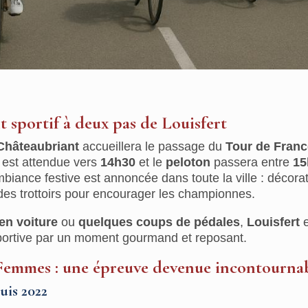
sportif à deux pas de Louisfert
Châteaubriant
accueillera le passage du
Tour de Fran
est attendue vers
14h30
et le
peloton
passera entre
15
biance festive est annoncée dans toute la ville : décorat
des trottoirs pour encourager les championnes.
en voiture
ou
quelques coups de pédales
,
Louisfert
e
sportive par un moment gourmand et reposant.
Femmes : une épreuve devenue incontourna
uis 2022