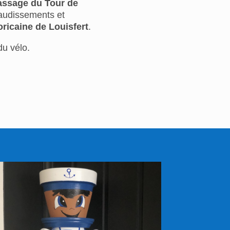
assage du Tour de
laudissements et
icaine de Louisfert
.
 du vélo.