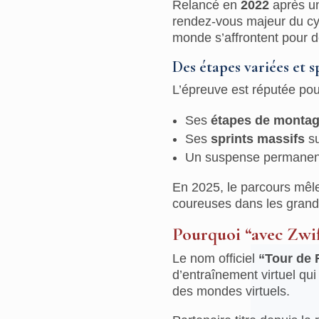
Relancé en
2022
après u
rendez-vous majeur du cy
monde s’affrontent pour 
Des étapes variées et s
L’épreuve est réputée pou
Ses
étapes de monta
Ses
sprints massifs
su
Un suspense permanent,
En 2025, le parcours mêle 
coureuses dans les grand
Pourquoi “avec Zwif
Le nom officiel
“Tour de 
d’entraînement virtuel qui
des mondes virtuels.