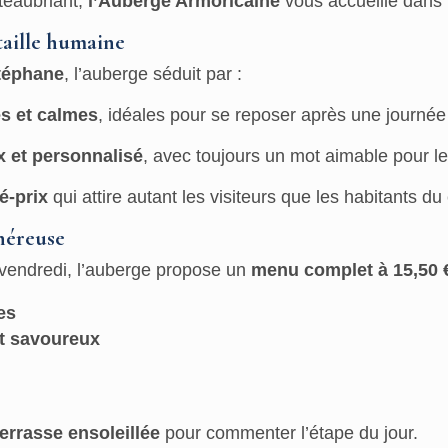
teaubriant,
l’Auberge Armoricaine
vous accueille dans 
taille humaine
Stéphane
, l’auberge séduit par :
s et calmes
, idéales pour se reposer après une journé
x et personnalisé
, avec toujours un mot aimable pour l
é-prix
qui attire autant les visiteurs que les habitants du 
néreuse
 vendredi, l’auberge propose un
menu complet à 15,50 
es
et savoureux
terrasse ensoleillée
pour commenter l’étape du jour.