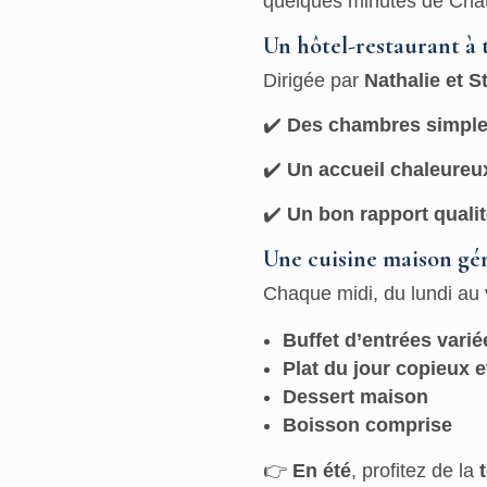
quelques minutes de Châ
Un hôtel-restaurant à 
Dirigée par
Nathalie et 
✔️
Des chambres simple
✔️
Un accueil chaleureu
✔️
Un bon rapport qualit
Une cuisine maison gé
Chaque midi, du lundi au
Buffet d’entrées varié
Plat du jour copieux 
Dessert maison
Boisson comprise
👉
En été
, profitez de la