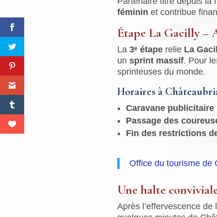
Partenaire titre depuis la
féminin
et contribue finan
Étape La Gacilly – 
La
3ᵉ étape
relie
La Gacil
un
sprint massif
. Pour l
sprinteuses du monde.
Horaires à Châteaubri
Caravane publicitaire
Passage des coureus
L'Aub
Fin des restrictions d
Pour suivr
Office du tourisme de
Une halte convivial
Après l’effervescence de