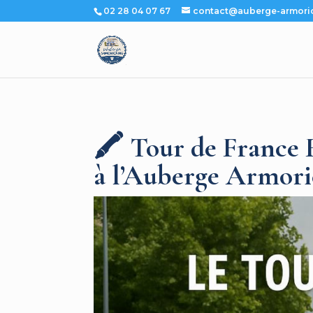
02 28 04 07 67
contact@auberge-armoric
🖍️ Tour de France
à l’Auberge Armori