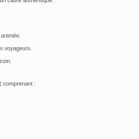
un cadre authentique.
e animée.
es voyageurs.
coin.
€
comprenant :