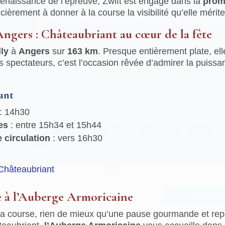
 renaissance de l’épreuve, Zwift est engagé dans la
prom
cièrement à donner à la course la visibilité qu’elle mérite
Angers : Châteaubriant au cœur de la fête
ly
à
Angers
sur
163 km
. Presque entièrement plate, ell
es spectateurs, c’est l’occasion rêvée d’admirer la puiss
ant
: 14h30
es
: entre 15h34 et 15h44
erge sera fermée du 3 au 28 août 2026
e circulation
: vers 16h30
e nos actualités
 Châteaubriant
e à l’Auberge Armoricaine
S'INSCRI
 la course, rien de mieux qu’une pause gourmande et re