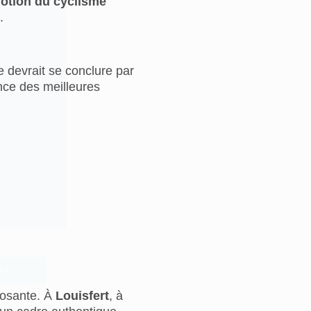
otion du cyclisme
.
e devrait se conclure par
ance des meilleures
RE
posante. À
Louisfert
, à