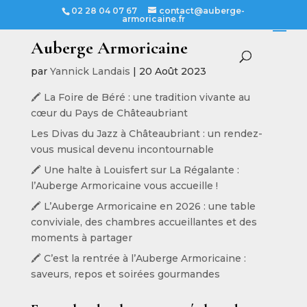
02 28 04 07 67
contact@auberge-
armoricaine.fr
Auberge Armoricaine
par
Yannick Landais
|
20 Août 2023
🖍️ La Foire de Béré : une tradition vivante au
cœur du Pays de Châteaubriant
Les Divas du Jazz à Châteaubriant : un rendez-
vous musical devenu incontournable
🖍️ Une halte à Louisfert sur La Régalante :
l’Auberge Armoricaine vous accueille !
🖍️ L’Auberge Armoricaine en 2026 : une table
conviviale, des chambres accueillantes et des
moments à partager
🖍️ C’est la rentrée à l’Auberge Armoricaine :
saveurs, repos et soirées gourmandes