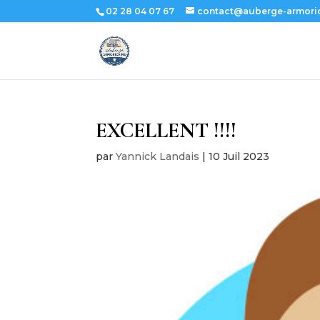
02 28 04 07 67
contact@auberge-armoric
EXCELLENT !!!!
par
Yannick Landais
|
10 Juil 2023