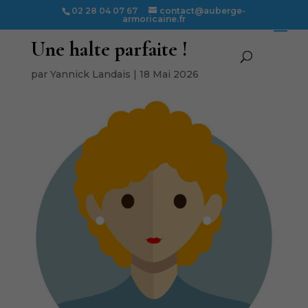
02 28 04 07 67
contact@auberge-
armoricaine.fr
Une halte parfaite !
par
Yannick Landais
|
18 Mai 2026